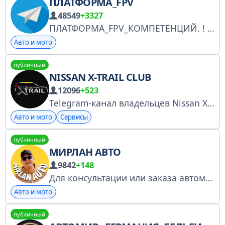
ПЛАТФОРМА_FPV
48549
+3327
ПЛАТФОРМА_FPV_КОМПЕТЕНЦИЙ. ! Пока в процессе комплектации. С уважением, Команда FPV-выZOV. Канал @FPV_vyZOV
Авто и мото
публичный
NISSAN X-TRAIL CLUB
12096
+523
Telegram-канал владельцев Nissan X-trail Мы в МАХ: https://max.ru/join/bK0TFfEgui2qY3y3qj4W4SFf4PuOExDJ1amTD3eTna4 По вопросам сотрудничества и рекламы @imax32
Авто и мото
Сервисы
публичный
МИРЛАН АВТО
9842
+148
Для консультации или заказа автомобиля свяжитесь с нами
Авто и мото
публичный