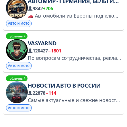
АВТОМИР - ГЕРМАНИЯ, БЕЛЬГИЯ, ФРАНЦИЯ
9842
+206
Автомобили из Европы под ключ. • Выгода: до 40% ниже рынка РФ. • Прозрачно: честный пробег и DEKRA. • Удобно: подбор, покупка, доставка и таможня на нас.
Авто и мото
публичный
VASYARND
120427
−1801
По вопросам сотрудничества, рекламы https://t.me/J4727 Жанна Товарищи) В этой группе мы занимаемся хуйней!
Авто и мото
публичный
НОВОСТИ АВТО В РОССИИ
22878
−114
Самые актуальные и свежие новости автопрома России! Рекламный менеджер: @Oksana_rek. Регистрация в РКН: https://www.gosuslugi.ru/snet/6799152edfded7743cb609d0
Авто и мото