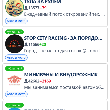
ТУЛА ЗА РУЛЁМ
13577
−79
Ежедневный поток откровений тех, кто за рулем Реклама https://t.me/tula_anonimno
Авто и мото
публичный
STOP CITY RACING - ЗА ПОРЯДОК НА ДОРОГЕ
11566
+20
Город - не место для гонок @stopcityracing_bot - бот по приему сообщений. Контакт для связи @stopcityracing Для тех, кого интересует реклама - https://telega.in/c/stop_cityracing
Авто и мото
публичный
МИНИВЭНЫ И ВНЕДОРОЖНИКИ ИЗ КОРЕИ
42662
−2169
Мы занимаемся поставкой автомобилей Hyundai Grand Starex, Hyundai Staria, Hyundai Palisade, Kia Carnival, Kia Mohav и др. на протяжении 12 лет. Наш адрес: г. Москва, ул.Константинова, 11А Наш тел.: +7 (903) 557-02-49-Дмитрий Наш сайт: auto-korea-msc.ru
Авто и мото
публичный