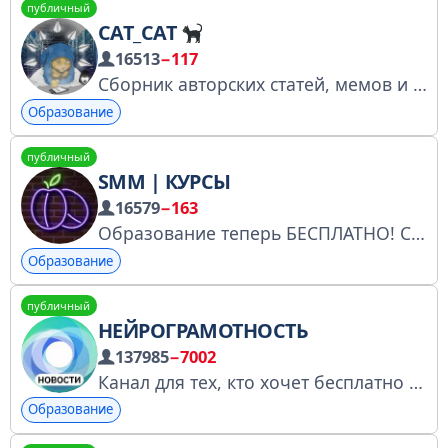
публичный
CAT_CAT
16513
−117
Сборник авторских статей, мемов и постов на историческую и научную тематику. «Познавательно, информативно и с юмором» — таков наш девиз. Связь: @Shyhartskoi Предложка: https://t.me/catx2?direct РКН: № 5289235146.
Образование
публичный
SMM | КУРСЫ
16579
−163
Образование теперь БЕСПЛАТНО! Сотрудничество: @evabyte
Образование
публичный
НЕЙРОГРАМОТНОСТЬ
137985
−7002
Канал для тех, кто хочет бесплатно научиться применять ИИ в работе и жизни. РКН: https://clck.ru/3GCvj5 Реклама: @hiai_ads Работаем с @bidfox_news, @Tgpodbor_official #KTJZW
Образование