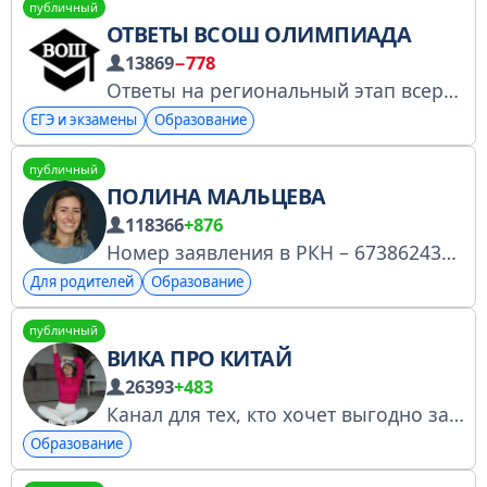
публичный
ОТВЕТЫ ВСОШ ОЛИМПИАДА
13869
−778
Ответы на региональный этап всероссийской олимпиады школьников ВОШ, ВсОШ, Сириус, Взлет, МЭШ 2026
ЕГЭ и экзамены
Образование
публичный
ПОЛИНА МАЛЬЦЕВА
118366
+876
Номер заявления в РКН – 6738624354 Обучаю родителей развивать детей системно, по возрасту и ничего не упустив
Для родителей
Образование
публичный
ВИКА ПРО КИТАЙ
26393
+483
Канал для тех, кто хочет выгодно закупать товары из Китая! Сайт: https://vikaprokitai.ru Instagram: Vika.Pirs (запрещён в РФ) По вопросам рекламы пишите сюда: pr.vikapirs@gmail.com https://gosuslugi.ru/snet/67b592b50bcc8f520fadab3f
Образование