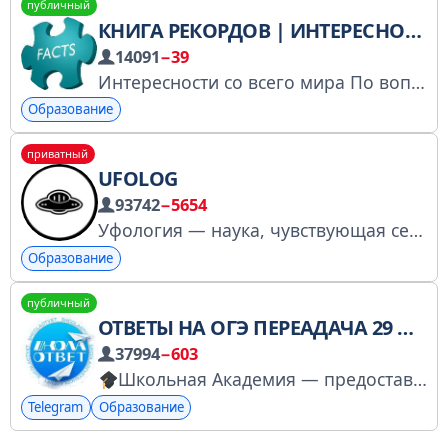
публичный
КНИГА РЕКОРДОВ | ИНТЕРЕСНОЕ | ФАКТЫ
14091
−39
Интересности со всего мира По вопросам рекламы: @Dashka_Fomina Зарегистрирован в РКН: https://www.gosuslugi.ru/snet/679175d158ab2221b0ce57d1
Образование
приватный
UFOLOG
93742
−5654
Уфология — наука, чувствующая себя не в своей тарелке. По рекламе: @psypokemoney Менеджеры: @Diggsale Ссылка на канал: @ufologia_tg Вы стали очевидцем НЛО? Расскажите об этом нам: @Salim_Baz
Образование
публичный
ОТВЕТЫ НА ОГЭ ПЕРЕАДАЧА 29 ИЮНЯ
37994
−603
Школьная Академия — предоставляет помощь с экзаменами, пробниками, олимпиадами, региональными работами, и подготовкой к экзаменам
Telegram
Образование