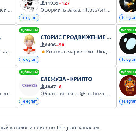
11935
−127
ля комнат
Идеи для персонажей
Оформить заказ: https://smokenvape-internet-magazin.ru Наш чат: https://t.me/smokenvape_chat Менеджеры: @Smokenvape_order_bot Наш сайт: https://smokenvape.pw
Telegram
Telegra
публичный
публичны
А
СТОРИС ПРОДВИЖЕНИЕ РЕКЛАМА
8496
−90
- Только годнота - Связь с админом: @Smurfs_papa - Ссылка для друга: @Akademiya_Temschika - Все наши проекты: @Smurf_projects - Всё только в ознакомительных целях, ни к чему не призываем. Контент – в развлекательных, информативных целях
Контент-маркетолог Людмила Меньшикова
Telegram
Telegra
публичный
публичны
СЛЕЖУЗА - КРИПТО
4847
−6
Группа для общения пользователей сервиса TGStat.ru и просто активных пользователей Telegram. Наш канал: @TGStat Бот статистики: @TGStat_Bot
Обратная связь @slezhuza_bot
Telegram
Telegra
ый каталог и поиск по Telegram каналам.