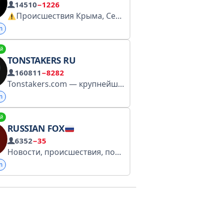
14510
−1226
Происшествия Крыма, Севастополя, Симферополя, Ялты, Евпатории , Феодосии , Бахчисарая 24 часа в сутки, 7 дней в неделю.
m
й
TONSTAKERS RU
160811
−8282
Здесь готовые истории, реклама, аудит, пр
Tonstakers.com — крупнейший ликвидный стейкинг на блокчейне TON MiniApp: t.me/tonstakers_bot/app?startapp Наш чат: t.me/tonstakers_community Связь: @tonstakers_support_bot
m
й
RUSSIAN FOX
6352
−35
Новости, происшествия, политика, шоу-бизнес, мода, кино, музыка: следим за новостями и разбавляем повестку забавными видео Прислать новость и вопросы по рекламе: @RusFoxBot
m