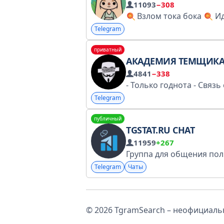
11093
−308
Взлом тока бока
Идеи д
Telegram
приватный
АКАДЕМИЯ ТЕМЩИК
4841
−338
Telegram
публичный
TGSTAT.RU CHAT
11959
+267
Telegram
Чаты
© 2026 TgramSearch – неофициальн