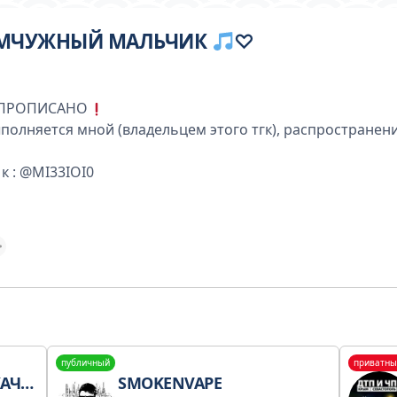
ЕМЧУЖНЫЙ МАЛЬЧИК
♡
 ПРОПИСАНО
ыполняется мной (владельцем этого тгк), распространен
к : @MI33IOI0
публичный
приватны
ЧАТЬ
SMOKENVAPE