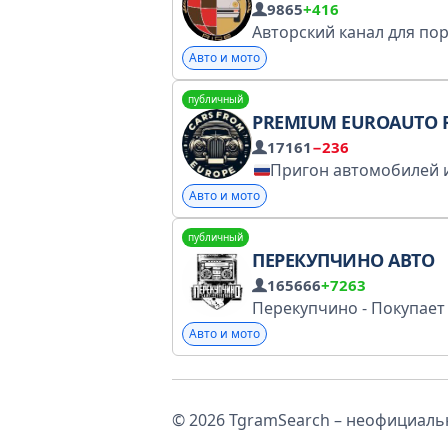
9865
+416
Авто и мото
публичный
PREMIUM EUROAUTO RUS
17161
−236
Пригон автомобилей из Европы под ключ: Пригоним под вас любой автомобиль Работаем с Европой! На рынке с 2022 года официально! Сотни отзывов 
Авто и мото
публичный
ПЕРЕКУПЧИНО АВТО
165666
+7263
Авто и мото
© 2026 TgramSearch – неофициальн