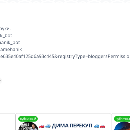
руки.
k_bot
hanik_bot
/iamehanik
676e635e40af125d6a93c445&registryType=bloggersPermissio
публичный
публичны
ДИМА ПЕРЕКУП