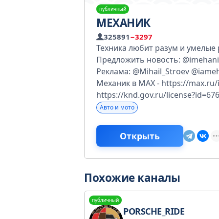
публичный
МЕХАНИК
325891
−3297
Техника любит разум и умелые 
Предложить новость: @imehani
Реклама: @Mihail_Stroev @iame
Механик в МАХ - https://max.ru
https://knd.gov.ru/license?id=
Авто и мото
Открыть
Похожие каналы
публичный
PORSCHE_RIDE