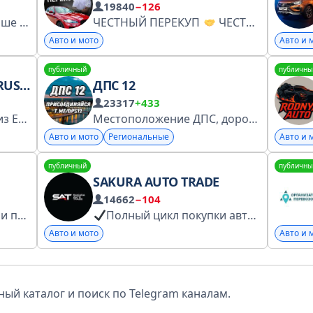
19840
−126
Авторский канал для порше энтузиастов и неравнодушных к путешествиям на машинах. Porsche Ride - место встречи увлеченных людей и интересных автомобилей. Сотрудничество и вопросы: @arsengalstyan
ЧЕСТНЫЙ ПЕРЕКУП
ЧЕСТНЫЕ СДЕЛКИ КАЖДЫЙ ДЕНЬ НОВЫЙ АВТО
Авто и мото
Авто и 
публичный
публичны
SIA
ДПС 12
23317
+433
на территории РБ и РФ
Местоположение ДПС, дорожные новости. Бот для добавления ваших сообщений в канал @dps12rubot (после добавления бота, нажимаем кнопку "старт" и пишем, высылаем фото/видео/аудио). Наш чат-болталка https://t.me/new_chat_dps12
Авто и мото
Региональные
Авто и 
публичный
публичны
SAKURA AUTO TRADE
14662
−104
Перекупчино - Покупает и продаёт Мы находим уникальные предложения на рынке продажи автомобилей. Продать машину с нами быстро и выгодно. ДОГОВОР ОФЕРТЫ/ПОЛИТИКА КОНФИДЕНЦИАЛЬНОСТИ И ОБРАБОТКИ ПЕРСОНАЛЬНЫХ ДАННЫХ
Полный цикл покупки авто
Доставк
Авто и мото
Авто и 
ый каталог и поиск по Telegram каналам.