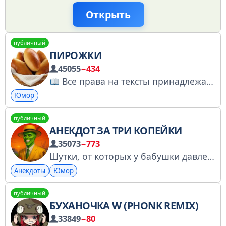
Открыть
публичный
ПИРОЖКИ
45055
−434
Все права на тексты принадлежат авторам. Канал создан из любви к поэзии. По запросу автора публикация будет удалена. Реклама -- @warwarflip
Юмор
публичный
АНЕКДОТ ЗА ТРИ КОПЕЙКИ
35073
−773
Шутки, от которых у бабушки давление, у соседа — стояк, а у депутата — паника. По всем вопросам: @mister_krabsik Менеджеры: @lokii_admin
Анекдоты
Юмор
публичный
БУХАНОЧКА W (PHONK REMIX)
33849
−80