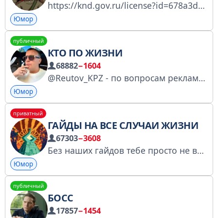
https://knd.gov.ru/license?id=678a3daf8f8bd4206f91de1a&registryType=bloggersPermission
Юмор
публичный
КТО ПО ЖИЗНИ
68882
−1604
@Reutov_KPZ - по вопросам рекламы, предложениям и сливам. INSTAGRAM
Юмор
приватный
ГАЙДЫ НА ВСЕ СЛУЧАИ ЖИЗНИ
67303
−3608
Без наших гайдов тебе просто не выжить Сотрудничество: @stanik @crsosite https://t.me/+B-qE5hUu4DBmMGY6 Реклама: https://telega.in/channels/+VjT43g0lC9liNTIy/card
Юмор
публичный
БОСС
17857
−1454