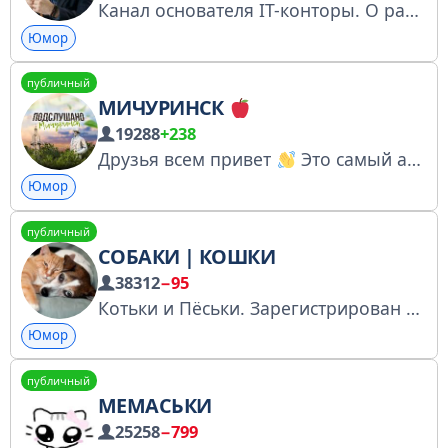
Канал основателя IT-конторы. О рабочих моментах честно. По вопросам рекламы: @kirillsuhov SMM и создание TG-ботов: @kirillsuhov № 7063181935 Канал зарегистрирован РКН clck.ru/3GBPLo
Юмор
публичный
МИЧУРИНСК
19288
+238
Друзья всем привет
Это самый активный канал г. Мичуринска
Юмор
публичный
СОБАКИ | КОШКИ
38312
−95
Котьки и Пёськи. Зарегистрирован в РКН: https://www.gosuslugi.ru/snet/67a5fc2ad6fa92100ee8f1cc По вопросам рекламы : @pinky_reklama
Юмор
публичный
МЕМАСЬКИ
25258
−799