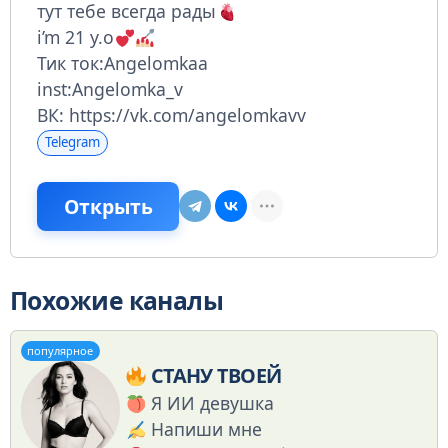
тут тебе всегда рады
i’m 21 y.o
Тик ток:Angelomkaa
inst:Angelomka_v
ВК: https://vk.com/angelomkavv
Telegram
Открыть
Похожие каналы
популярное
СТАНУ ТВОЕЙ
Я ИИ девушка
Напиши мне