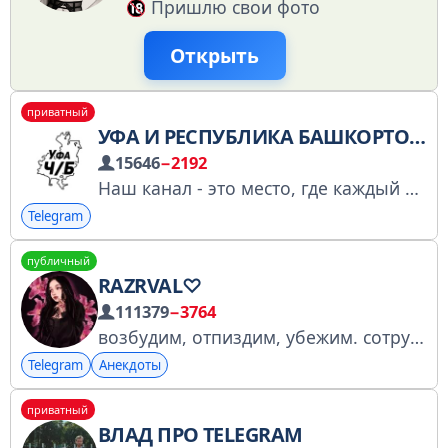
Пришлю свои фото
Открыть
приватный
УФА И РЕСПУБЛИКА БАШКОРТОСТАН Ч/Б
15646
−2192
Наш канал - это место, где каждый может познать жизнь города через его новостные контрасты Будьте в курсе актуальных событий! По рекламе: @RegionChB Для друзей: https://t.me/+OLsRz52aSPlmYWYy
Telegram
публичный
RAZRVAL♡
111379
−3764
возбудим, отпиздим, убежим. сотрудничество- @randi_agent2 @llina_mii @nonstop_mediaa менеджер - @apathy2kkk мерч: https://torch-fff.com/shop/razrval-kh-torch-flowers/ твич: https://www.twitch.tv/razrval
Telegram
Анекдоты
приватный
ВЛАД ПРО TELEGRAM