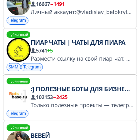
16667
−1491
Личный аккаунт:@vladislav_belokrylov Ссылка для друга - https://t.me/+-CGgLBgulWZjMDQy
Telegram
публичный
ПИАР ЧАТЫ | ЧАТЫ ДЛЯ ПИАРА
5741
+5
Размести ссылку на свой пиар-чат, навсегда: 150RUB @rtdme
SMM
Telegram
публичный
:] ПОЛЕЗНЫЕ БОТЫ ДЛЯ БИЗНЕСА И ЖИЗНИ
102153
−2425
Только полезные проекты — телеграм боты для бизнеса и жизни Поддержка »» @RBSFamilySupportBot Сотрудничество, реклама, платная разработка »» @RBSFamilyAds_bot Снять спамблок в DF »» @df_spamchecker_bot
Telegram
публичный
BEBEЙ