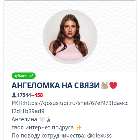
публичный
АНГЕЛОМКА НА СВЯЗИ
17544
−458
РКН:https://gosuslugi.ru/snet/67ef973fdaecc
f2df1b39ad9
Ангелина
твоя интернет подруга
По поводу сотрудничества: @olexuss