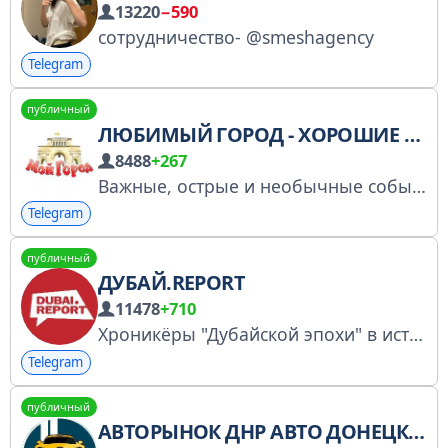
13220
−590
сотрудничество- @smeshagency
Telegram
публичный
ЛЮБИМЫЙ ГОРОД - ХОРОШИЕ НОВОСТИ
8488
+267
Важные, острые и необычные события города. По рекламе/новостям/
Telegram
публичный
ДУБАЙ.REPORT
11478
+710
Хроникёры "Дубайской эпохи" в истории России. Пишем то, что боятся другие! Анонсы и обзоры деловых и светских событий Эмиратов и иных стран активности "глобальных русских". Для организации ивента в любой стране мира или рекламы – @oferta2023
Telegram
публичный
АВТОРЫНОК ДНР АВТО ДОНЕЦК МАРИУПОЛЬ