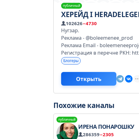
публичный
ХЕРЕЙД I HERADELEG
102626
−4730
Нугзар.
Реклама - @boleemenee_prod
Реклама Email - boleemeneepro
Регистрация в перечне РКН: http
Блогеры
Открыть
Похожие каналы
публичный
ИРЕНА ПОНАРОШКУ
286359
−2305