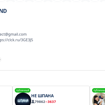
END
ject@gmail.com
s://clck.ru/3GE3J5
публичный
публичны
НЕ ШПАНА
79862
−3637