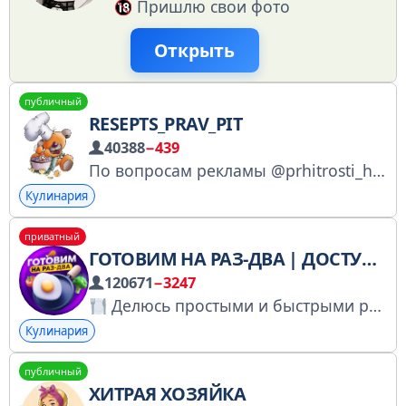
Пришлю свои фото
Открыть
публичный
RESEPTS_PRAV_PIT
40388
−439
По вопросам рекламы @prhitrosti_hozyaushki Канал зарегистрирован в РКН https://gosuslugi.ru/snet/67b7e8ffb39e2443677f0411
Кулинария
приватный
ГОТОВИМ НА РАЗ-ДВА | ДОСТУПНЫЕ РЕЦЕПТЫ
120671
−3247
Делюсь простыми и быстрыми рецептами из доступных продуктов Ссылка для подруг: https://t.me/+hJQ1zRn_L8ExM2M6 По всем вопросам - @tgsaymehello , @tgsaymehello2 Канал сотрудничает с @HLPRAGENCY
Кулинария
публичный
ХИТРАЯ ХОЗЯЙКА