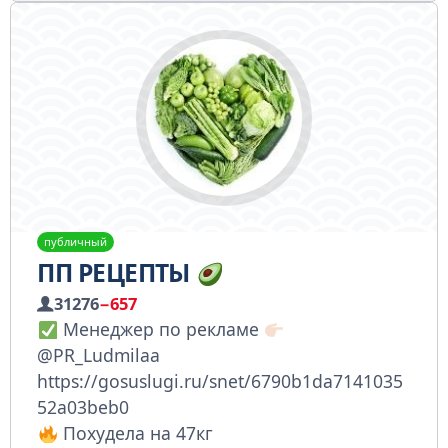
публичный
ПП РЕЦЕПТЫ
31276
−657
Менеджер по рекламе
@PR_Ludmilaa
https://gosuslugi.ru/snet/6790b1da7141035
52a03beb0
Похудела на 47кг