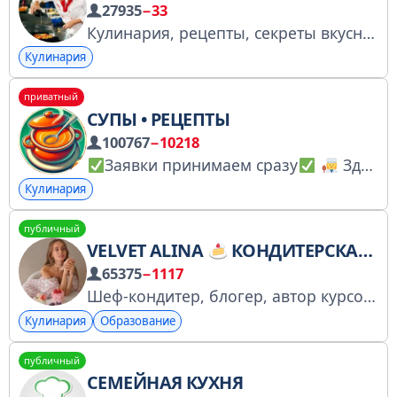
27935
−33
Кулинария, рецепты, секреты вкусных блюд! Лучшие повара и любители делятся с вами своими рецептами и тайнами приготовления крутых блюд! Купить рекламу - @alina_mscw Зарегистрирован в РКН: https://www.gosuslugi.ru/snet/679a358dde33c35b5d0fe586
Кулинария
приватный
СУПЫ • РЕЦЕПТЫ
100767
−10218
Заявки принимаем сразу
Здесь мы собрали лучшие и вкусные рецепты супов и бульонов По всем вопросам: @alexx001k Менеджеры: @Ann202425 Ссылка для друга - https://t.me/+tpjDfdLXET4yZmM6
Кулинария
публичный
VELVET ALINA
КОНДИТЕРСКАЯ ШКОЛА
65375
−1117
Шеф-кондитер, блогер, автор курсов для начинающих и опытных кондитеров.
Кулинария
Образование
публичный
СЕМЕЙНАЯ КУХНЯ