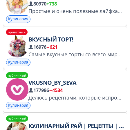
80970
+738
Простые и очень полезные лайфхаки на каждый день! Сотрудничество: @cristaleva1 Менеджер: @Spiral_Miya Ркн - https://clck.ru/3QnsPk
Кулинария
приватный
ВКУСНЫЙ ТОРТ!
16976
−621
Самые вкусные торты со всего мира! (подписаны 13 ваших контактов) Пригласить друзей https://t.me/+tJ3uri8H8j0zMDVi по рекламе: @zefirkahelp № 4980907430
Кулинария
публичный
VKUSNO_BY_SEVA
177986
−4534
Делюсь рецептами, которые испробовала лично и привнесла,что то свое. Мой Instagram: https://instagram.com/vkusno_by_seva?igshid=YmMyMTA2M2Y= Reklama bo’yicha @vkusnoseva
Кулинария
публичный
КУЛИНАРНЫЙ РАЙ | РЕЦЕПТЫ | ДИЕТЫ