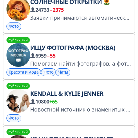
СОЛНЕЧНЫЕ ОТКРЫТКИ
24733
−2375
Заявки принимаются автоматически
Фото
публичный
ИЩУ ФОТОГРАФА (МОСКВА)
6959
−55
Помогаем найти фотографов, а фотографам найти клиентов. Пишите @intchats_admin Пишите объявление о поиске фотографа (предметный, на свадьбу, детский, для модели т.д.). Правила чата: https://t.me/foto_moskva/85787 По рекламе - @intchats_admin
Красота и мода
Фото
Чаты
публичный
KENDALL & KYLIE JENNER
10800
+65
Новостной источник о знаменитых сестрах. По вопросам рекламы — @velikoreckaya & @deemeoww Биржа рекламы — telega.in/c/jennersmafia Наши проекты — vk.com/kyliejenner / @kardashiansmafia & @stassiebae Регистрация в перечне РКН — https://clck.ru/3Fts8F
Фото
публичный