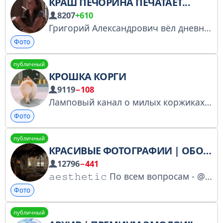
КРАШ ПЕЧОРИНА ПЕЧАТАЕТ...
8207
+610
Григорий Александрович вёл дневник, а я канал по вопросам сотрудничества: @uranniee tiktok: imannfloy youtube: i’m annfloy
Фото
публичный
КРОШКА КОРГИ
9119
−108
Ламповый канал о милых коржиках! фото/видео ваших пёсиков можно направить в чат канала: https://t.me/KKorgiChat Наши стикеры
Фото
публичный
КРАСИВЫЕ ФОТОГРАФИИ | ОБОИ НА ТЕЛЕФОН | КАРТИНКИ НА АВУ | ЭСТЕТИКА | ФОНЫ ДЛЯ ВИДЕО, СТОРИС
12796
−441
𝚊𝚎𝚜𝚝𝚑𝚎𝚝𝚒𝚌 По всем вопросам - @denis797979 Красивые фотографии, обои на телефон, картинки на аву для тг, фото эстетика пинтерест, фоны для видео, сторис
Фото
публичный