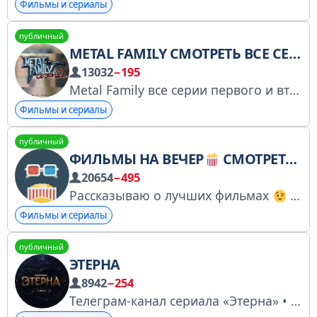
Фильмы и сериалы
публичный
METAL FAMILY СМОТРЕТЬ ВСЕ СЕРИИ
13032
−195
Metal Family все серии первого и второго сезона на русском. Метал фемели 2 сезон 6 серия, 7, 8, 9, 10...
Фильмы и сериалы
публичный
ФИЛЬМЫ НА ВЕЧЕР
СМОТРЕТЬ ФИЛЬМЫ БЕСПЛАТНО 2026
20654
−495
Рассказываю о лучших фильмах
По всем вопросам: @info_editor
Фильмы и сериалы
публичный
ЭТЕРНА
8942
−254
Телеграм-канал сериала «Этерна» • Киносекреты фэнтези-проекта и все о создании кино • Смотрите сериал на Кинопоиске