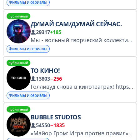
Фильмы и сериалы
публичный
ДУМАЙ САМ/ДУМАЙ СЕЙЧАС.
29317
+185
Мы - вольный творческий коллектив. Создаём ролики, мультипликацию и фильмы на важные социальные и политические темы. Поддержи нас: https://boosty.to/yhinkyourself Для связи: studio_ds-ds@bk.ru gosuslugi.ru/snet/676fc4ca6aa9672b9633bf22
Фильмы и сериалы
публичный
ТО КИНО!
13803
−256
Голливуд снова в кинотеатрах! https://bit.ly/32VBhnG
Фильмы и сериалы
публичный
BUBBLE STUDIOS
54550
−1835
«Майор Гром: Игра против правил» с 19 января на Кинопоиске — https://www.kinopoisk.ru/series/6299424/ Сведения о регистрации данного канала: https://clck.ru/3G3uzo