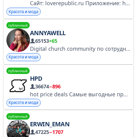
Сайт: loverepublic.ru Приложение: https://trk.mail.ru/c/imew66 Чат-бот @LR_assistantbot Служба поддержки: 8-800-300-77-55, info@loverepublic.ru Номер заявления № 4941552759
Красота и мода
публичный
ANNYAWELL
65153
+65
Digital church community по сотрудничеству тг в @annya_pr Заявление РКН: № 4951242773 Персональная страница РКН: https://knd.gov.ru/license?id=678edd676b68e25950841eb3&registryType=bloggersPermission
Красота и мода
публичный
HPD
36674
−896
hot price deals Самые выгодные предложения на оригинальные кроссовки и парфюм РКН: https://clck.ru/3GVmoG
Красота и мода
публичный
ERWIN_EMAN
47225
−1707