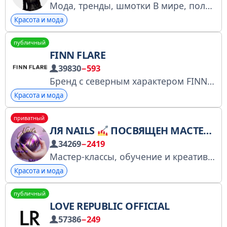
Мода, тренды, шмотки В мире, полном шаблонов, надо экспериментировать. Ссылка для друзей https://t.me/+V_nxAybJFxkzZTVi По сотрудничеству @MILA_be_fashion
Красота и мода
публичный
FINN FLARE
39830
−593
Бренд с северным характером FINN FLARE. Responsible for quality since 1965. https://www.finn-flare.ru/tg Включена Роскомнадзором в перечень персональных страниц: https://knd.gov.ru/license?id=673f1a2c340096358bc2e40c&registryType=bloggersPermission
Красота и мода
приватный
ЛЯ NAILS
ПОСВЯЩЕН МАСТЕРАМ И КЛИЕНТАМ МАНИКЮР / НОГТИ
34269
−2419
Мастер-классы, обучение и креатив
М
Красота и мода
публичный
LOVE REPUBLIC OFFICIAL
57386
−249