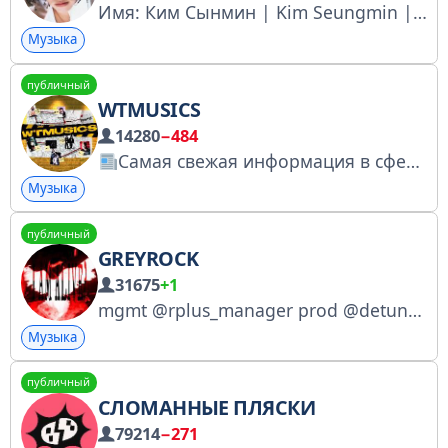
Имя: Ким Сынмин | Kim Seungmin | 김승민 | スンミン Дата рождения: 2000.9.22 Позиция: Вокал Основная позиция: Вокал Stray Kids : @StrayKidsKpop по поводу рекламы : @ti_chan
Музыка
публичный
WTMUSICS
14280
−484
Самая свежая информация в сфере музыки, сниппеты, инсайд новости Сотрудничество / Реклама: @teamleadgo Наше рекламное агентство: @contest_agency РКН: № 5323878776
Музыка
публичный
GREYROCK
31675
+1
mgmt @rplus_manager prod @detune #drumkit 8 sewer
Музыка
публичный
СЛОМАННЫЕ ПЛЯСКИ
79214
−271