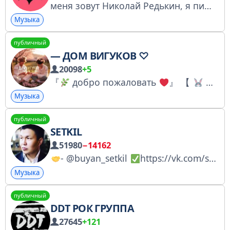
меня зовут Николай Редькин, я пишу о музыке с 11 лет второй канал: @brokenlinx ютуб: https://youtube.com/@broken_dance бусти: https://boosty.to/brokendance сотрудничество / реклама: @yavproekte (Соня) регистрация в РКН: https://clck.ru/3FJMuS
Музыка
публичный
— ДОМ ВИГУКОВ ♡
20098
+5
『
добро пожаловать
』 【
𝙹𝚞𝚗𝚐𝚔𝚘𝚘𝚔 ♥︎ 𝚃𝚊𝚎𝚑𝚢𝚞𝚗𝚐
Музыка
публичный
SETKIL
51980
−14162
- @buyan_setkil
https://vk.com/setkil_001
Музыка
публичный
DDT РОК ГРУППА
27645
+121