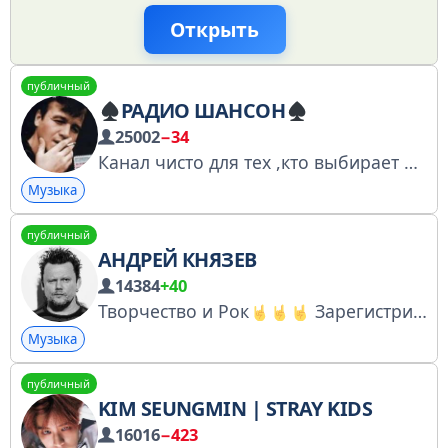
Открыть
публичный
РАДИО ШАНСОН
25002
−34
Канал чисто для тех ,кто выбирает правильную тему
Музыка
публичный
АНДРЕЙ КНЯЗЕВ
14384
+40
Творчество и Рок
Зарегистрированный канал: https://knd.gov.ru/license?id=678680ba96de59064dd16c21&registryType=bloggersPermission
Музыка
публичный
KIM SEUNGMIN | STRAY KIDS
16016
−423