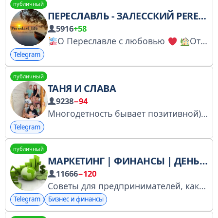
публичный
ПЕРЕСЛАВЛЬ - ЗАЛЕССКИЙ PERESLAVL_LIFE
5916
+58
О Переславле с любовью
Отели и гостевые дома
Telegram
публичный
ТАНЯ И СЛАВА
9238
−94
Многодетность бывает позитивной) канал блога https://youtube.com/@Tanya_i_Slava Мы в ВК https://vk.com/tanya_i_slava Рекламодателю: сотрудничество: @AnnaMarketolog91 Других менеджеров нет
Telegram
публичный
МАРКЕТИНГ | ФИНАНСЫ | ДЕНЬГИ
11666
−120
Советы для предпринимателей, как распоряжаться финансами, куда вложить деньги и как открыть свое дело По рекламе пишите @dinara_chis Зарегистрирован в РКН: https://www.gosuslugi.ru/snet/679e9ea19eb1332412229265
Telegram
Бизнес и финансы