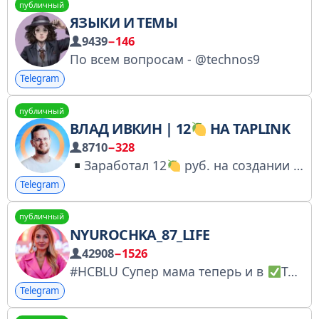
публичный
ЯЗЫКИ И ТЕМЫ
9439
−146
По всем вопросам - @technos9
Telegram
публичный
ВЛАД ИВКИН | 12
НА TAPLINK
8710
−328
Заработал 12
руб. на создании Taplink
Telegram
публичный
NYUROCHKA_87_LIFE
42908
−1526
#HCBLU Супер мама теперь и в
Telegram Публично о личном и то, что не пойдет в инсту
Telegram