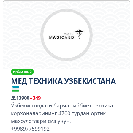
публичный
МЕД ТЕХНИКA УЗБЕКИСТАНА
13900
−349
Ўзбекистондаги барча тиббиёт техника
корхоналарининг 4700 турдан ортик
махсулотлари сиз учун.
+998977599192