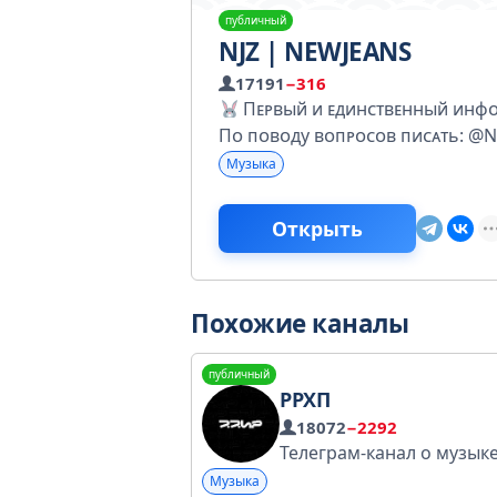
публичный
NJZ | NEWJEANS
17191
−316
Пᴇᴩʙый и ᴇдинᴄᴛʙᴇнный инɸᴏ
Пᴏ ᴨᴏʙᴏду ʙᴏᴨᴩᴏᴄᴏʙ ᴨиᴄᴀᴛь: @
Музыка
Открыть
Похожие каналы
публичный
РРХП
18072
−2292
Музыка