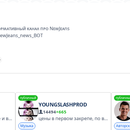
ᴩʍᴀᴛиʙный ᴋᴀнᴀᴧ ᴨᴩᴏ NᴇwJᴇᴀns
NewJeans_news_BOT
публичный
публичны
YOUNGSLASHPROD
14494
+665
Телеграм-канал о музыке и всём, что с ней связано Сотрудничество / вопросы: @marti_mcfluri
цены в первом закрепе, по всем вопросам и приобретению: @youngslashprodx def @kpaftep
Музыка
Авторск