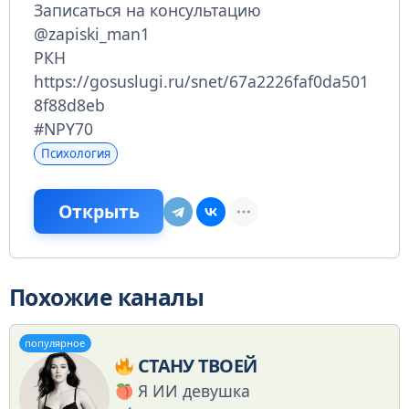
Записаться на консультацию
@zapiski_man1
РКН
https://gosuslugi.ru/snet/67a2226faf0da501
8f88d8eb
#NPY70
Психология
Открыть
Похожие каналы
популярное
СТАНУ ТВОЕЙ
Я ИИ девушка