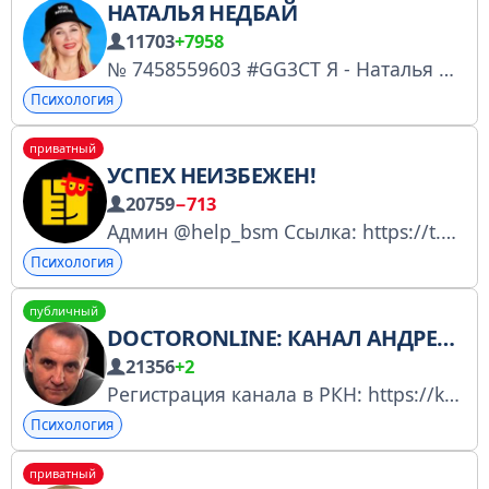
НАТАЛЬЯ НЕДБАЙ
11703
+7958
№ 7458559603 #GG3CT Я - Наталья Недбай, королева туризма Канал о том, как зарабатывать на туризме с нуля.
Психология
приватный
УСПЕХ НЕИЗБЕЖЕН!
20759
−713
Админ @help_bsm Ссылка: https://t.me/+W6UVEsyVUs04NjBi https://budsmuzhikom.ru/ Всё об успехе, деньгах и отношениях. Самооценка, успех, богатство, замуж, деньги, мужчина, женщина, семья, дети, семейная система, родовая система, счастье, психология.
Психология
публичный
DOCTORONLINE: КАНАЛ АНДРЕЯ РАКИЦКОГО
21356
+2
Регистрация канала в РКН: https://knd.gov.ru/license?id=675ed9dbb5cdea1468d6b7f7&registryType=bloggersPermission. Психология, медитации, гипноз. Ссылка для приглашения друзей - https://t.me/andreirakitsky Контактная почта - andrei@rakitsky.ru
Психология
приватный