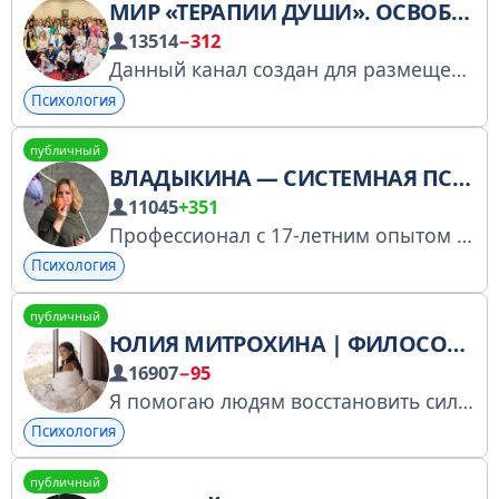
МИР «ТЕРАПИИ ДУШИ». ОСВОБОЖДЕНИЕ ОТ ТРАВМ.
13514
−312
Данный канал создан для размещения информации о терапевтах, работающих по авторскому методу Евгения Теребенина «Терапия Души». Регистрация в Роскомнадзоре: https://knd.gov.ru/license?id=674074429d804a279bd7b677&registryType=bloggersPermission
Психология
публичный
ВЛАДЫКИНА — СИСТЕМНАЯ ПСИХОЛОГИЯ
11045
+351
Профессионал с 17-летним опытом Ирина Владыкина показывает и рассказывает все о системной психологии. Техники, разборы, обучающие тексты и видео: соединяем духовное и научное. От запутанности — к ясности, от боли — к ресурсам! Сайт constemotions.ru
Психология
публичный
ЮЛИЯ МИТРОХИНА | ФИЛОСОФИЯ «КАК ДОМА»
16907
−95
Я помогаю людям восстановить силы, обрести опору и менять жизнь, передавая работающие знания. Мой путь - живой пример того, как осознанность и работа с убеждениями приводят к гармонии и успеху. Поддержка | PR: @fenomen_mitrohina_assistant
Психология
публичный