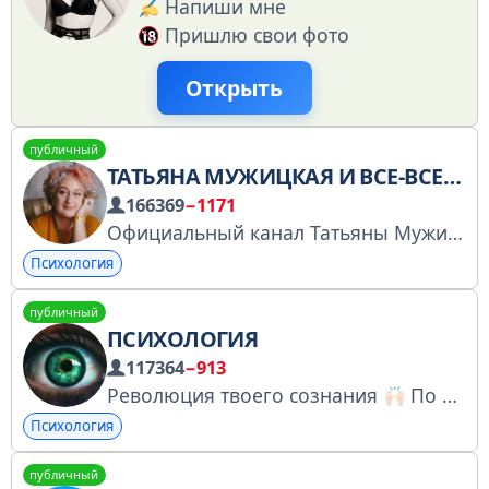
Напиши мне
Пришлю свои фото
Открыть
публичный
ТАТЬЯНА МУЖИЦКАЯ И ВСЕ-ВСЕ-ВСЕ
166369
−1171
Официальный канал Татьяны Мужицкой. Тренинги, игры, первые анонсы и прочие приключения: https://tak.academy Официальное сообщество в ВК - vk.com/tak.academy Официальный канал в Дзен - dzen.ru/sunlower РКН: https://clck.ru/3FAKXK
Психология
публичный
ПСИХОЛОГИЯ
117364
−913
Революция твоего сознания
По рекламе @ruslan_advert Ссылка для приглашения
Психология
публичный