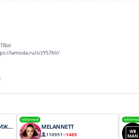
TBot
ps://lamoda.ru/s/zY57bV/
публичный
публичны
 ОПТ
MELANNETT
110951
−1465