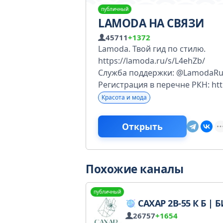
публичный
LAMODA НА СВЯЗИ
45711
+1372
Lamoda. Твой гид по стилю.
https://lamoda.ru/s/L4ehZb/
Служба поддержки: @LamodaRu
Регистрация в перечне РКН: htt
Красота и мода
Открыть
Похожие каналы
публичный
САХАР 2В-55 К Б | БИЖУТЕРИЯ
26757
+1654