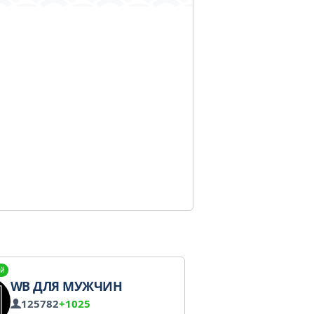
й
WB ДЛЯ МУЖЧИН
125782
+1025