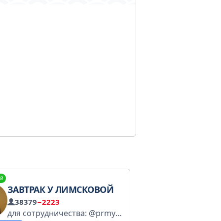
й
ЗАВТРАК У ЛИМСКОВОЙ
38379
−2223
для сотрудничества: @prmyshalovaaa inst: https://www.instagram.com/limskova?igsh=cjFoMXBnand1bWY1
Скидки недели