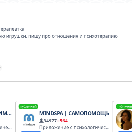
терапевтка
ирую игрушки, пишу про отношения и психотерапию
публичный
публичны
ШЕВА
MINDSPA | САМОПОМОЩЬ
34977
−564
Взгляд на мир глазами менеджера продукта. Работаю в управлении продуктами уже более 10 лет (Kolesa Group, Avito, Yandex, OLX). Пишу о собственном опыте, делюсь полезными ссылками, менторю продактов. Живу в Португалии. @mervlad
Приложение с психологическими курсами для любви, счастья, здоровья, денег