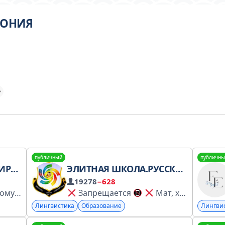
ПОНИЯ
публичный
публичны
ЛАЙН
ЭЛИТНАЯ ШКОЛА.РУССКИЙ ЯЗЫК + HD TV
19278
−628
Репетитор по разговорному английскому языку Новогиреево, Перово, онлайн https://english-teacher.moscow @Alex_Bravlin
Запрещается
Мат, хамство, оскорбления.
Лингвистика
Образование
Лингви