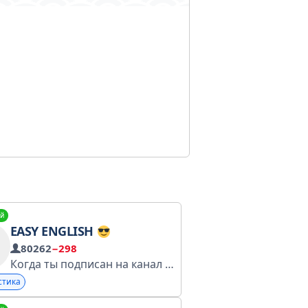
й
EASY ENGLISH
80262
−298
Реклама групп, каналов, услуг.
Когда ты подписан на канал “Easy English” учить английский это - просто. Реклама: @tipotipotipo
Общение 
стика