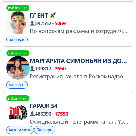
публичный
ГЛЕНТ
597552
−5069
По вопросам рекламы и сотрудничества collab.glent@gmail.com Правила чата: https://telegra.ph/Pravila-Glent-chata-12-03 Регистрация в перечне владельцев страниц в соцсетях: https://www.gosuslugi.ru/snet/675b1f462d90d3244c9a9906 #D6IDK
Блогеры
публичный
МАРГАРИТА СИМОНЬЯН ИЗ ДОМА
139817
−2650
Регистрация канала в Роскомнадзоре https://knd.gov.ru/license?id=673b42799d804a279bbd3db0&registryType=bloggersPermission
Блогеры
публичный
ГАРАЖ 54
486396
−17550
Официальный Телеграмм канал, YouTube канала Гараж 54. Реклама/Сотрудничество: @AlexeyK15 https://www.youtube.com/channel/UCBByzLy3MGJT8UMVLYLScNg https://knd.gov.ru/license?id=673dbec76afad41667d4c294&registryType=bloggersPermission
Авто и мото
Блогеры