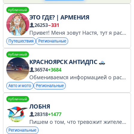
публичный
ЭТО ГДЕ? | АРМЕНИЯ
26253
−331
Привет! Меня зовут Настя, тут я рассказываю о своих путешествиях. Пускай они пока маленькие, но я верю, что вместе мы вырастем до круиза или кругосветки.
Путешествия
Региональные
публичный
КРАСНОЯРСК АНТИДПС
36574
+3684
Обмениваемся информацией о расположении экипажей ГИБДД в Красноярске. Не оскорбляем гаишников. Никакой рекламы! Не флудим! Разместить рекламу в чате или связаться с админом пишите в ЛС сюда
Авто и мото
Региональные
публичный
ЛОБНЯ
28318
+1477
Пишем о том, что тревожит жителей. Чат для обсуждения новостей: @lobnya_discuss Прислать новость: @lobnyabot Купить рекламу: https://telega.in/c/lobnya По всем вопросам: @andrewmamut РКН: 6105308308
Региональные