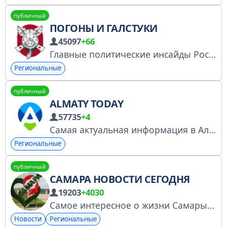
публичный
ПОГОНЫ И ГАЛСТУКИ
45097
+66
Главные политические инсайды России и Урала.
Региональные
публичный
ALMATY TODAY
57735
+4
Самая актуальная информация в Алматы Присылайте информацию/фото/видео/аудио сюда: @almatytoday_info_bot По вопросам рекламы и сотрудничества: https://tapter.one/almaty.today
Региональные
публичный
САМАРА НОВОСТИ СЕГОДНЯ
19203
+4030
Самое интересное о жизни Самары! Реклама в канале @Piar200 РКН лицензия https://knd.gov.ru/license?id=6798b714c7c2cc2b6e7a9265&registryType=bloggersPermission
Новости
Региональные