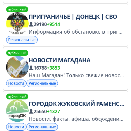
публичный
ПРИГРАНИЧЬЕ | ДОНЕЦК | СВО
29190
+9514
Информация об обстановке в приграничье. Публикация актуальных новостей, информации и объявлений.
Региональные
публичный
НОВОСТИ МАГАДАНА
16788
+3853
Наш Магадан! Только свежие новости! Реклама в канале @Piar200
Новости
Региональные
публичный
ГОРОДОК ЖУКОВСКИЙ РАМЕНСКОЕ
25650
+1327
Новости, факты, афиша, обсуждения Сотрудничество @mollakova Читайте Городок в соц.сетях: MAX https://max.ru/ugorodok Вконтакте https://vk.com/ugorodok Одноклассники https://ok.ru/ugorodok Ресурс включён в перечень РКН https://gosuslugi.ru/
Новости
Региональные