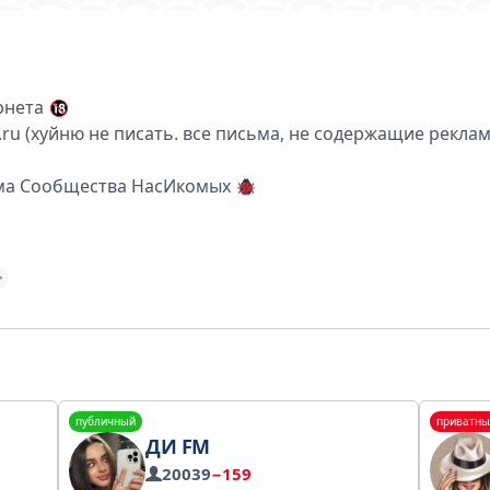
рнета
.ru (хуйню не писать. все письма, не содержащие рекла
ума Сообщества НасИкомых
публичный
приватны
ДИ FM
20039
−159