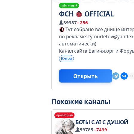
публичный
ФСН
OFFICIAL
39387
−256
Тут собрано всё днище инте
по рекламе: tymurletov@yandex
автоматически)
Канал сайта Багиня.орг и Фор
Юмор
Открыть
Похожие каналы
приватный
БОТЫ C.AI С ДУШОЙ
59785
−7439