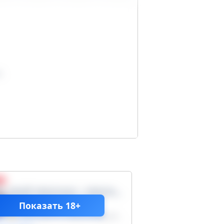
.
й
ТВОЙ ПРОГНОЗ | ПРОГНОЗЫ НА СПОРТ
11852
Показать 18+
−342
рации: DEPBONUSES По вопросам: @FEH1KC8
Статистика игроков и команд
Твое место силы в борьбе с букмекером Ссылка для приглашения друзей и знакомых - https://t.me/+Mg2t6NjVYAJkZjMy
Свежие и актуальн