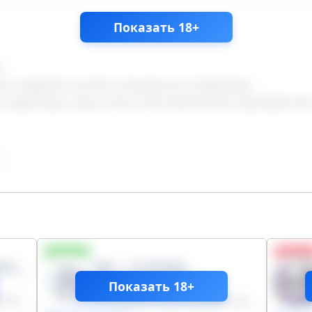
Показать 18+
.
но содержит контент сексуального характера.
характера, сцены секса, или иной контент для взрослых
публичный
приватны
ИНО
ЧМ — И ТОЧКА.
5945
Показать 18+
−77
ere.pro
Прямые трансляции и обзоры матчей
Промокод при регист