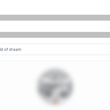
ld of dream