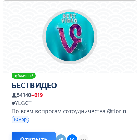
публичный
БЕСТВИДЕО
54140
−619
#YLGCT
По всем вопросам сотрудничества @florinj
Юмор
Открыть