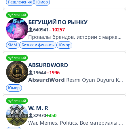
Развлечения
Юмор
публичный
БЕГУЩИЙ ПО РЫНКУ
640941
−10257
Провалы брендов, истории с маркетплейсов и (не)много любви к Райану Гослингу. Высокоранговый канал про диджитал. Предложка: @ryanrunbot Реклама: @denmins Канал включён в перечень РКН: https://rkn.link/X3N
SMM
Бизнес и финансы
Юмор
публичный
ABSURDWORD
19644
−1996
𝗔𝗯𝘀𝘂𝗿𝗱𝗪𝗼𝗿𝗱 Resmi Oyun Duyuru Kanalı • Güncel slot ve casino oyun bildirimleri • Önemli oyun gelişmeleri ve duyurular • Resmi kanal güncellemeleri
Юмор
публичный
W. M. P.
32970
+450
War. Memes. Politics. Все материалы, представленные на канале W.M.P., несут исключительно ознакомительный и развлекательный характер. Бот для связи: @WarMemPolitBot Бот для коммерческих предложений: @WMPcommercialBot 18+