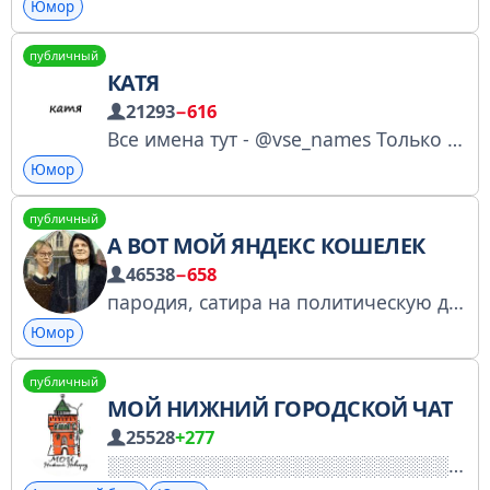
Юмор
публичный
КАТЯ
21293
−616
Все имена тут - @vse_names Только сотрудничество по рекламе: @achexd
Юмор
публичный
А ВОТ МОЙ ЯНДЕКС КОШЕЛЕК
46538
−658
пародия, сатира на политическую действительность. задонатить админу на пиво и книги: https://finance.ozon.ru/apps/sbp/ozonbankpay/019e6450-9901-72d6-851e-447f6fbd5feb реклама @KirnossOff @letasgo автор канала @thelastoppo админ чата @Obyzneobyz
Юмор
публичный
МОЙ НИЖНИЙ ГОРОДСКОЙ ЧАТ
25528
+277