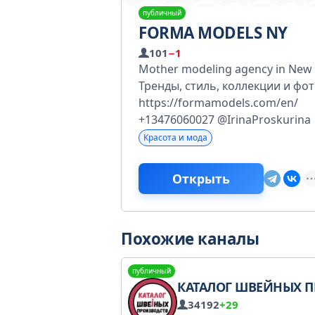
публичный
FORMA MODELS NY
101
−1
Mother modeling agency in New
Тренды, стиль, коллекции и фо
https://formamodels.com/en/
+13476060027 @IrinaProskurina
Красота и мода
Открыть
Похожие каналы
публичный
КАТАЛОГ ШВЕЙНЫХ ПРОИЗВОД
34192
+29