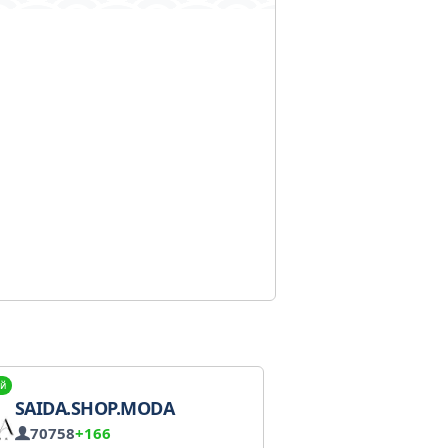
й
SAIDA.SHOP.MODA
70758
+166