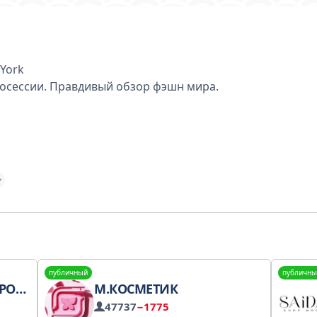
 York
тосессии. Правдивый обзор фэшн мира.
публичный
публичны
СТВ
М.КОСМЕТИК
47737
−1775