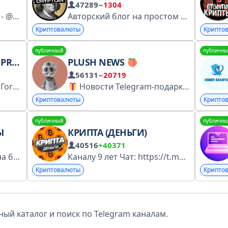
47289
−1304
По рекламе писать сюда - @Maribston Менеджеры - @Sa4iz1k @tocatcrypto @cryptohoterr @nftcriptahueta @prodamrht244 @killhpx @Bender_v_ton @tolik209 @ggenius_ukr @kassurp @daddy_yesss @twall_a @ebonnoir @helpsjob @Makarr156 @TonySWork @SheikhOfficiaI
Авторский блог на простом языке о том, как заработать на мем коинах, в крипте, токенсейлах и разбираться в этом самостоятельно. Для друзей - https://t.me/+XriohUgGPpw5NjNi Реклама: @demaxcrypto По важным вопросам: @adsgenius CryptoIN: @cryptoin_manager
Криптовалюты
Крипто
публичный
публичны
ANSY
PLUSH NEWS
56131
−20719
Курс по крипте от Павла Гогаладзе
https://clck.ru/3KThDV Реклама: ООО "МАФК"
Новости Telegram-подарков. Следим только за Telegram-подарками. Никакой воды — только самое важное!
Криптовалюты
Крипто
публичный
публичны
Ы
КРИПТА (ДЕНЬГИ)
40516
+40371
е TON
tonroll.net
@tonroll_bot
Каналу 9 лет Чат: https://t.me/+jsypI_uoyrkwN2Iy Админ: @EvgeniyK14 Реклама: @Artem052018 Бесплатная закрытая группа @BingxVip3bot Торгую на BingX с выгодой до 75%
Общайт
Криптовалюты
Крипто
ый каталог и поиск по Telegram каналам.