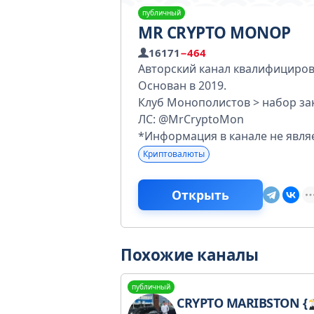
публичный
MR CRYPTO MONOP
16171
−464
Авторский канал квалифициров
Основан в 2019.
Клуб Монополистов > набор за
ЛС: @MrCryptoMon
*Информация в канале не явля
Криптовалюты
Открыть
Похожие каналы
публичный
CRYPTO MARIBSTON {