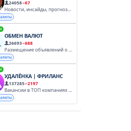
24058
−67
Новости, инсайды, прогнозы. Добро пожаловать. По поводу покупки рекламы обращаться сюда: @apollosave (Подробнее: https://goo.gl/pcsZLB)
валюты
й
ОБМЕН ВАЛЮТ
26693
−688
 инн-9703045361 , огрн- 1217700401115, ерид-LjN8JxzgJ 
Размещение объявлений о покупке и продаже валют. Перед совершением обмена убедитесь, что это безопасно для вас и не нарушает законов вашей страны. Реклама в чате: @tamerlan_elladov Администратору: @tamerlan_elladov
валюты
й
УДАЛЁНКА | ФРИЛАНС
137285
−2197
есь: @tonroll_chat_ru
Комьюнити менеджер: @diana_
Вакансии в ТОП компаниях cо всего мира, а так же волонтерские программы доступные без опыта работы. По всем вопросам: @Cry_mm
валюты