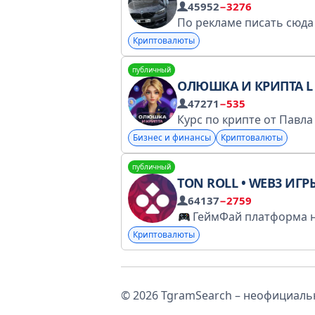
45952
−3276
Криптовалюты
публичный
ОЛЮШКА И КРИПТА L PRO.FIN
47271
−535
Бизнес и финансы
Криптовалюты
публичный
TON ROLL • WEB3 ИГР
64137
−2759
ГеймФай платформа на блокчейн
Криптовалюты
© 2026 TgramSearch – неофициальн