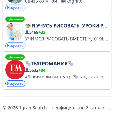
Связь со мной - @lkognito
Искусство
публичный
Я УЧУСЬ РИСОВАТЬ. УРОКИ РИСОВАНИЯ
5169
+32
УЧИМСЯ РИСОВАТЬ ВМЕСТЕ ry-019bb6df8fd377698 Реклам и сотрудничество @Alex_Oleg Админ @Ychus_risovat Купить рекламу на бирже https://telega.in/c/ychys_risovat Другие группы: Галерея @ychys_risovat_galle https://t.me/ychys_risovat_archiv НюART @nu_art_i
Искусство
публичный
ТЕАТРОМАНИЯ
5632
+84
«Любите ли вы театр
так, как люблю его я?» Заинтересовало предложение? Пишете: https://t.me/ashap30
Искусство
© 2026 TgramSearch – неофициальный каталог и поиск по Telegram каналам.