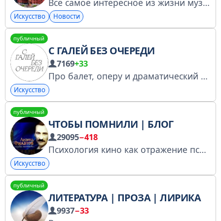
Все самое интересное из жизни музеев Москвы
Искусство
Новости
публичный
С ГАЛЕЙ БЕЗ ОЧЕРЕДИ
7169
+33
Про балет, оперу и драматический театр от Гали Головановой-Дворянкиной @galinaballet Театральный клуб НЕ ДЛЯ ГАЛОЧКИ
Искусство
публичный
ЧТОБЫ ПОМНИЛИ | БЛОГ
29095
−418
Психология кино как отражение психологии времени. Авторский блог По рекламе @Frostnik1 PR @nickmedia1 @IrinaDor08 @Spiral_Yuri РКН https://clck.ru/3GRoeW Биржа https://telega.in/channels/chtobypom/card Копирование материалов только в виде репостов!
Искусство
публичный
ЛИТЕРАТУРА | ПРОЗА | ЛИРИКА
9937
−33