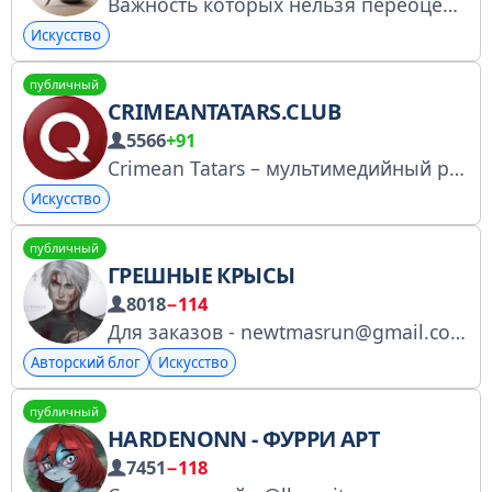
Важность которых нельзя переоценить По вопросам рекламы: @Dashka_Fomina Зарегистрирован в РКН: https://www.gosuslugi.ru/snet/6791ac7ea0ce00512849df18
Искусство
публичный
CRIMEANTATARS.CLUB
5566
+91
Crimean Tatars – мультимедийный ресурс о крымских татарах, созданный ООО "Кара Дениз Продакшн", ИНН 9102192227 https://www.crimeantatars.club/ https://vk.com/crimeantatarsclub https://www.youtube.com/channel/UCZW
Искусство
публичный
ГРЕШНЫЕ КРЫСЫ
8018
−114
Для заказов - newtmasrun@gmail.com (или в лс канала/в лс @NellyWinslet)
Авторский блог
Искусство
публичный
HARDENONN - ФУРРИ АРТ
7451
−118