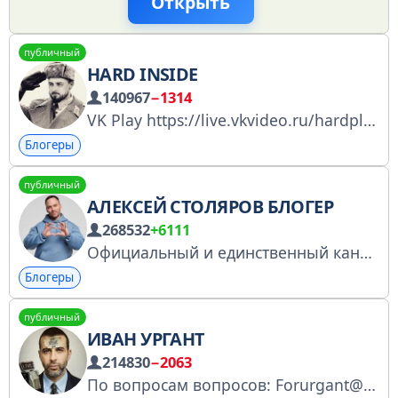
Открыть
публичный
HARD INSIDE
140967
−1314
VK Play https://live.vkvideo.ru/hardplay YouTube https://youtube.com/@hardplayyt Twitch https://twitch.tv/hardgamechannel Instagram http://instagram.com/hard.inst
Блогеры
публичный
АЛЕКСЕЙ СТОЛЯРОВ БЛОГЕР
268532
+6111
Официальный и единственный канал Алексея Столярова! Реклама/PR: stolyarov@easyagency.ru №5665884633 https://knd.gov.ru/license?id=6738ed466afad41667c20036&registryType=bloggersPermission
Блогеры
публичный
ИВАН УРГАНТ
214830
−2063
По вопросам вопросов: Forurgant@gmail.com https://knd.gov.ru/license?id=673f33f19d804a279bd19fd0&registryType=bloggersPermission