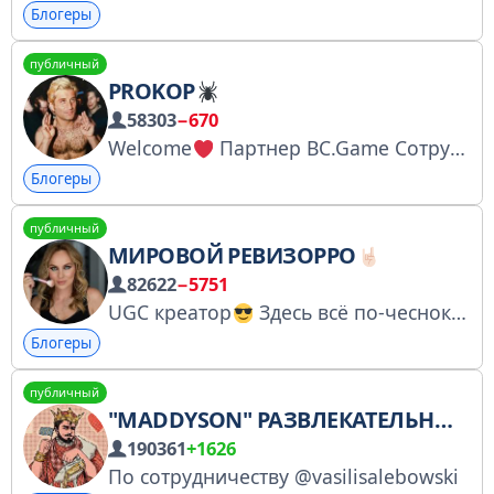
Блогеры
публичный
PROKOP
58303
−670
Welcome
Партнер BC.Game Сотрудничество
Блогеры
публичный
МИРОВОЙ РЕВИЗОРРО
82622
−5751
UGC креатор
Здесь всё по-чесноку
Блогеры
публичный
"MADDYSON" РАЗВЛЕКАТЕЛЬНЫЙ ТЕЛЕГРАМ КАНАЛ!
190361
+1626
По сотрудничеству @vasilisalebowski