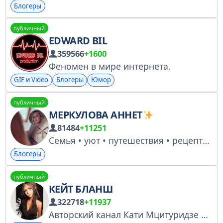
Блогеры
публичный
EDWARD BIL
359566
+1600
Феномен в мире интернета.
GIF и Video
Блогеры
Юмор
публичный
МЕРКУЛОВА АННЕТ
81484
+11251
Семья • уют • путешествия • рецепты • beauty Создаём квартиру мечты с кухней как из Pinterest
Блогеры
публичный
КЕЙТ БЛАНШ
322718
+11937
Авторский канал Кати Мцитуридзе Реклама @katya_mtsituridze Реклама и ведение мероприятий Елена Шуваева @helen_shu +79857761898 Регистрация канала РКН https://knd.gov.ru/license?id=6787b2c996de59064ddb6b37&registryType=bloggersPermission