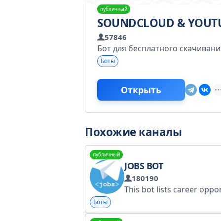
публичный
SOUNDCLOUD & YOUT
57846
Бот для бесплатного скачивания
Боты
Открыть
Похожие каналы
публичный
JOBS BOT
180190
Боты