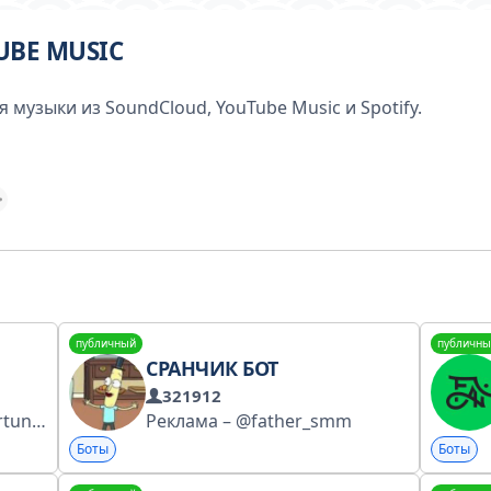
UBE MUSIC
 музыки из SoundCloud, YouTube Music и Spotify.
публичный
публичны
СРАНЧИК БОТ
321912
This bot lists career opportunities at Telegram and accepts candidates' applications. Available at telegram.org/jobs
Реклама – @father_smm
Боты
Боты