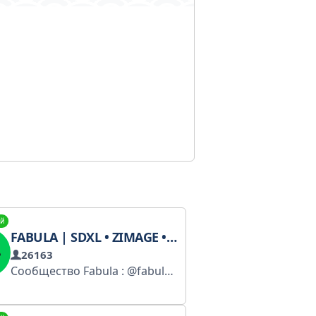
й
FABULA | SDXL • ZIMAGE • CHATGPT • FACESWAP
26163
Сообщество Fabula : @fabula_community Сайт для селлеров: www.fabula-ai.com Docs: https://disk.yandex.ru/d/fhFp9hp9sL1ssQ