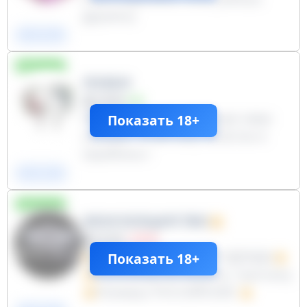
дружить)
ФЕМ-БЛМ
публичный
ЛОББИ
22904
+50
Медиа о жизни и культуре квир-
Показать 18+
женщин. Ютуб-шоу «Блестки и
карабины»:
youtube.com/@glitterandcarabiners.
ФЕМ-БЛМ
Связь — через личные сообщения
публичный
при канале.
ЖЕНСКОЕЦАРСТВО
22342
−2114
МАГАЗИН ЖЕНСКОЙ ОДЕЖДЫ
Показать 18+
Производство:Бишкек, Гуанчжоу
Размеры РОССИЙСКИЕ