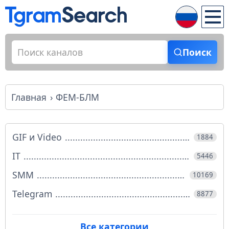
Поиск
Главная
ФЕМ-БЛМ
GIF и Video
1884
IT
5446
SMM
10169
Telegram
8877