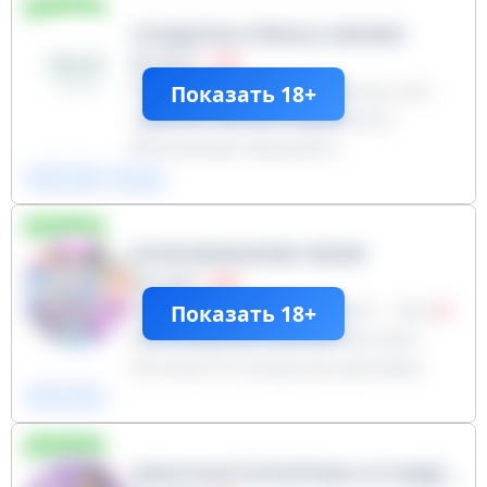
публичный
СКИДОНЫ FEMALE MEMES
18941
−109
Бот: @freebie_femalememes_bot
Показать 18+
Админы: @izzilov @elettemo
@moxempie @olya053
ФЕМ-БЛМ
Юмор
публичный
KOKOMIMAINEE NEWS
15407
−380
За спам, nsfw(18+) контент - бан
Показать 18+
Местоимения she/her (богиня/
богини) По вопросам рекламы
писать @StellaNotWinx Порадовать
ФЕМ-БЛМ
меня - 5167803255575388
публичный
ЖЕНСКАЯ ПОЛИТИКА И ЛИДЕРСТВО