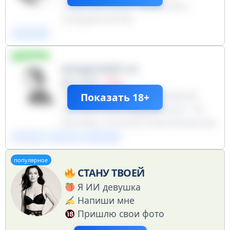
Обратная связь, предложка,
сотрудничество:
@Big_russian_friends Резервный
ФЕМ-БЛМ
канал про экономику: @mgnzecon
публичный
№ 4881193397
БЛАДСИКЕР 2.0
212383
−2105
Традиционный православный
Показать 18+
русский канал @ggwpblood - По
рекламе, контенту, всем вопросам
@dimaoda - реклама @Letasgo -
Блогеры
Новости
ФЕМ-БЛМ
реклама @Vasseekk - реклама
популярное
@holopiva - реклама @yumytg -
СТАНУ ТВОЕЙ
реклама
Я ИИ девушка
Напиши мне
Пришлю свои фото