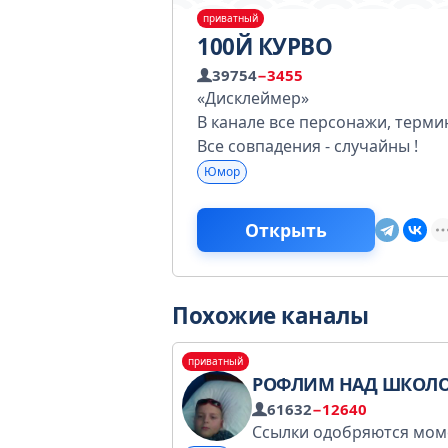
приватный
100Й КУРВО
39754
−3455
«Дисклеймер»
В канале все персонажи, терми
Все совпадения - случайны !
Юмор
Открыть
Похожие каналы
приватный
РОФЛИМ НАД ШКОЛ
61632
−12640