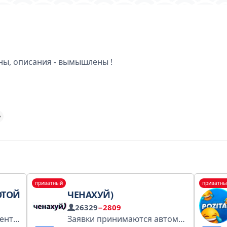
ны, описания - вымышлены !
приватный
приватны
ОТОЙ
ЧЕНАХУЙ)
26329
−2809
Ссылки одобряются моментально Реклама: @Garanted / @inomer2022 предложка: @cyrcles_bot Ссылка на канал: https://t.me/+4oUQQbBehzplNzli
Заявки принимаются автоматически