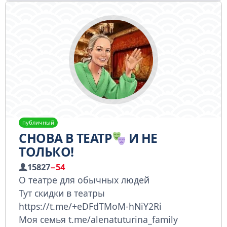
публичный
СНОВА В ТЕАТР
И НЕ
ТОЛЬКО!
15827
−54
О театре для обычных людей
Тут скидки в театры
https://t.me/+eDFdTMoM-hNiY2Ri
Моя семья t.me/alenatuturina_family