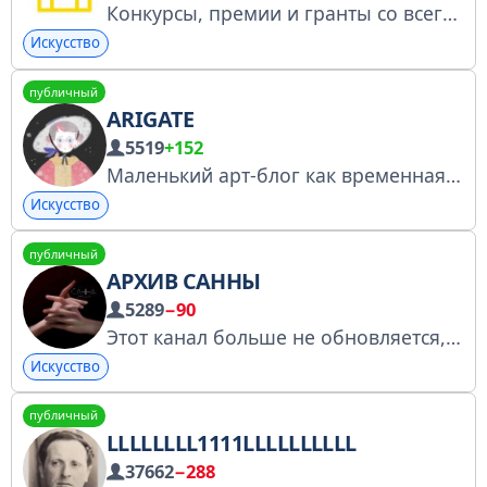
Конкурсы, премии и гранты со всего мира. Для связи: @bikefiction Cтраница включена в перечень персональных страниц, объем аудитории которых составляет более десяти тысяч пользователей социальной сети: https://vk.cc/cGctMT
Искусство
публичный
ARIGATE
5519
+152
Маленький арт-блог как временная замена твиттеру
Искусство
публичный
АРХИВ САННЫ
5289
−90
Этот канал больше не обновляется, но остаётся как хранилище прошлого контента Новый канал: @sannapsd
Искусство
публичный
LLLLLLLL1111LLLLLLLLLL
37662
−288