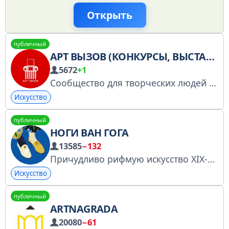
Открыть
публичный
АРТ ВЫЗОВ (КОНКУРСЫ, ВЫСТАВКИ, ОТКРЫТЫЕ ПРИЗЫВЫ (OPEN CALLS), ПРЕМИИ, ГРАНТЫ)
5672
+1
Сообщество для творческих людей из сферы визуальных искусств. Добавляйте в альбом группы https://vk.com/artvyzov свои работы и получайте комплименты
Искусство
публичный
НОГИ ВАН ГОГА
13585
−132
Причудливо рифмую искусство XIX-ХХ веков и современность. Регистрация в РКН: https://gosuslugi.ru/snet/67adaa896857085566b108c9 Реклама: @vangoghlegs #FL1WN
Искусство
публичный
ARTNAGRADA
20080
−61