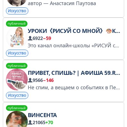
автор — Анастасия Паутова
Искусство
публичный
УРОКИ《РИСУЙ СО МНОЙ》
КАНАЛ
6922
−59
Это канал онлайн-школы «РИСУЙ со МНОЙ»
Искусство
публичный
ПРИВЕТ, СПИШЬ? | АФИША 59.RU | ПЕРМЬ
9566
−146
Не спим, а вещаем о событиях в Перми. Здесь — анонсы концертов, обзоры топовых мест и репортажи с тусовок
Искусство
публичный
ВИНСЕНТА
21065
+70