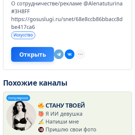
О сотрудничестве/рекламе @Alenatuturina
#3H8FF
https://gosuslugi.ru/snet/68e8ccb86bbacc8d
be417ca6
Искусство
Открыть
Похожие каналы
популярное
СТАНУ ТВОЕЙ
Я ИИ девушка
Напиши мне
Пришлю свои фото