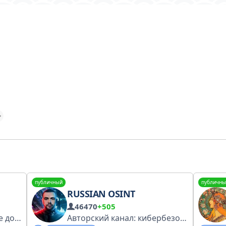
публичный
публичны
RUSSIAN OSINT
46470
+505
Я из Барселоны и это мое домашнее задание по-русскому языку. Instagram - YouTube - TikTok : @howtonuria По вопросам сотрудничества вы можете написать adv.nuria@gmail.com
Авторский канал: кибербезопасность, искусственный интеллект и IT.