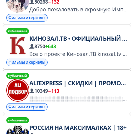
50268
−132
Добро пожаловать в скромную Империю аниме-новостей! Админ: @sokizao (реклама и т.д.) Наш чат: t.me/+UoE6t_ehRRwLP83i Мы в других соц. сетях: taplink.cc/advance_empire Купить рекламу можно тут: https://telega.in/c/advance_emp РКН: https://clck.ru/3PtscZ
Фильмы и сериалы
публичный
КИНОЗАЛ.ТВ • ОФИЦИАЛЬНЫЙ КАНАЛ
8750
+643
Все о проекте Кинозал.ТВ kinozal.tv • Официальный канал
Фильмы и сериалы
публичный
ALIEXPRESS | СКИДКИ | ПРОМОКОДЫ
10349
−113
Фильмы и сериалы
публичный
РОССИЯ НА МАКСИМАЛКАХ | 18+