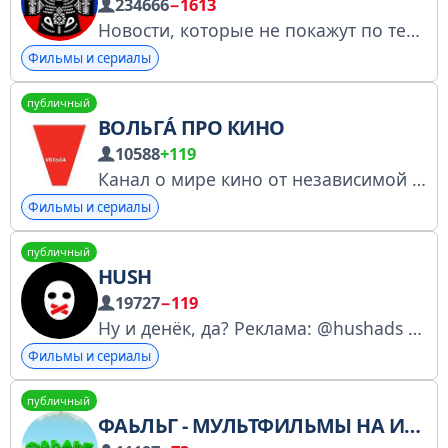
234666
−1613
Новости, которые не покажут по телевизору Пригласить друзей: https://t.me/+If5wxeESRIgwNzFi Поделиться новостью: @Andry_SMI Купить рекламу: @ADV_SMI Купить через биржу: https://telega.in/c/maximum_news https://clck.ru/3FS4Bd 18+
Фильмы и сериалы
публичный
ВОЛЬГÁ ПРО КИНО
10588
+119
Канал о мире кино от независимой кинопрокатной компании Вольга. Показываем кино и делаем его культовым. Номер заявления для регистрации в Перечне РКН: № 6087990448
Фильмы и сериалы
публичный
HUSH
19727
−119
Ну и денёк, да? Реклама: @hushads Мерч (бренд одежды) канала: @hushandbuy Канал «Напоминание»: @hushiun
Фильмы и сериалы
публичный
ФАЬЛЬГ - МУЛЬТФИЛЬМЫ НА ИНГУШСКОМ