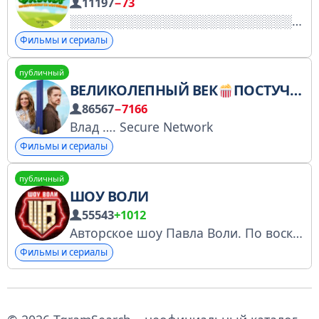
11197
−73
Фильмы и сериалы
публичный
ВЕЛИКОЛЕПНЫЙ ВЕК
ПОСТУЧИСЬ В МОЮ
86567
−7166
Влад …. Secure Network
Фильмы и сериалы
публичный
ШОУ ВОЛИ
55543
+1012
Авторское шоу Павла Воли. По воскресеньям в 23:00 на ТНТ! Номер заявки в реестре Роскомнадзора - 4835039663
Фильмы и сериалы