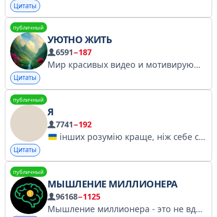
Цитаты
публичный
УЮТНО ЖИТЬ
6591
−187
Мир красивых видео и мотивирующих цитат. По вопросам рекламы: @Essuull По всем вопросам: @fflein
Цитаты
публичный
Я
7741
−192
інших розумію краще, ніж себе creators: @xixixiaxaxa x @moonlyou реклама: @additssallaboutme запропонувати свої варіанти фраз ви можете за цим посиланням: https://t.me/IncogNoteBot?start=pfiypq5nsl ідея каналу захищена авторськими правами.
Цитаты
публичный
МЫШЛЕНИЕ МИЛЛИОНЕРА
96168
−1125
Мышление миллионера - это не вдохновение, а бизнес система Реклама: @DmitriyMillionaire В перечне РКН - https://clck.ru/3MP6xw Биржа - https://telega.in/c/millionaire_thinks