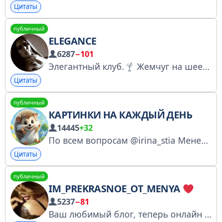
Цитаты
публичный
ELEGANCE
6287
−101
Элегантный клуб.
Жемчуг на шее императриц. Автор: @maria_flerey Литературный салон: https://boosty.to/elegance_mariaflerey
Цитаты
публичный
КАРТИНКИ НА КАЖДЫЙ ДЕНЬ
14445
+32
По всем вопросам @irina_stia Менеджеры: @Okcana_Gr @katama06 @Goldbreakfast_agency @FMarina1207 РКН: https://clck.ru/3RRYA9
Цитаты
публичный
IM_PREKRASNOE_OT_MENYA
5237
−81
Ваш любимый блог, теперь онлайн 24/7