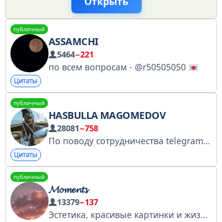
Открыть
публичный
ASSAMCHI
5464
−221
по всем вопросам - @r50505050
Цитаты
публичный
HASBULLA MAGOMEDOV
28081
−758
По поводу сотрудничества telegram обращаться в директ @fsomoscow Официальный Telegram канал Instagram https://www.instagram.com/hasbulla.hushetskiy?igsh=d3R0aGRjbmx5eDBy
Цитаты
публичный
𝓜𝓸𝓶𝓮𝓷𝓽𝓼
13379
−137
Эстетика, красивые картинки и жизненные советы