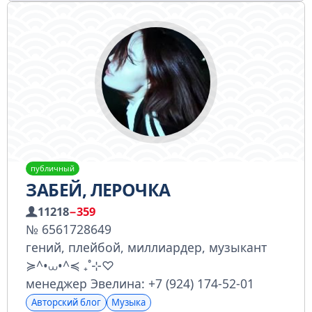
публичный
ЗАБЕЙ, ЛЕРОЧКА
11218
−359
№ 6561728649
гений, плейбой, миллиардер, музыкант
≽^•⩊•^≼ ₊˚⊹♡
менеджер Эвелина: +7 (924) 174-52-01
Авторский блог
Музыка