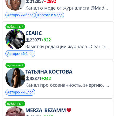
212857
−2892
Канал о моде от журналиста @MadonnaMurr Канал в MAX https://max.ru/MUR Мадонна Мур в YouTube: https://youtube.com/c/MadonnaMur Канал в реестре Роскомнадзора: https://knd.gov.ru/license?id=67376c8323bfbf2cbf4573d5&registryType=bloggersPermission
Авторский блог
Красота и мода
публичный
СЕАНС
23977
+922
Заметки редакции журнала «Сеанс» и новости кино. Сайт: https://seance.ru Магазин: https://shop.seance.ru Школа: https://school.seance.ru/ Регистрация в РКН №4929874698
Авторский блог
публичный
ТАТЬЯНА КОСТОВА
38871
+242
Канал про осознанность, энергию, создание БОГАтства и молодости
Авторский блог
публичный
MERZA_BEZAMM