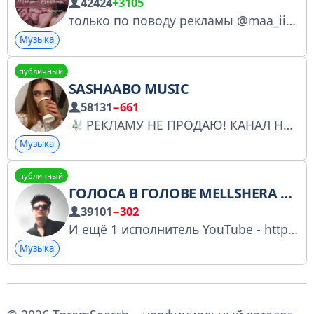
42424
+3105
только по поводу рекламы @maa_ii062 реклама/отзывы https://t.me/Merza_Bezamm2
Музыка
публичный
SASHAABO MUSIC
58131
−661
РЕКЛАМУ НЕ ПРОДАЮ! КАНАЛ НЕ ПРОДАЮ!
Музыка
публичный
ГОЛОСА В ГОЛОВЕ MELLSHERA
39101
−302
И ещё 1 исполнитель YouTube - https://youtube.com/@mellsher VK - https://vk.com/mellshermuz TT - https://www.tiktok.com/@mellsherlega № 4821865671
Музыка