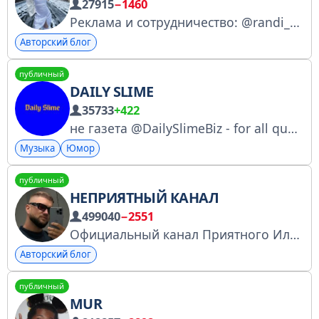
27915
−1460
Реклама и сотрудничество: @randi_agent2 @sheikhto Ркн: 4857023991
Авторский блог
публичный
DAILY SLIME
35733
+422
не газета @DailySlimeBiz - for all questions мой спотик - https://open.spotify.com/user/3sz1h1bkbrdjspv8btccqqep3?si=tNy92JoISvqKYV6WjuQduQ&utm_source=copy-link
Музыка
Юмор
публичный
НЕПРИЯТНЫЙ КАНАЛ
499040
−2551
Официальный канал Приятного Ильдара. masterildar.reklama@gmail.com - реклама @visix - реклама в тг @prostomerch - вопросы по мерчу Регистрация в перечне владельцев страниц в соцсетях - https://goo.su/xBnYQB6
Авторский блог
публичный
MUR