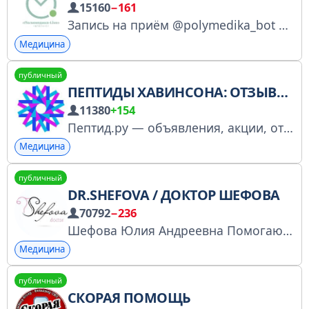
15160
−161
Запись на приём @polymedika_bot Колл-центр +73512409977
Медицина
публичный
ПЕПТИДЫ ХАВИНСОНА: ОТЗЫВЫ И ИНФОРМАЦИЯ
11380
+154
Пептид.ру — объявления, акции, отзывы
Медицина
публичный
DR.SHEFOVA / ДОКТОР ШЕФОВА
70792
−236
Шефова Юлия Андреевна Помогаю сохранить и восстановить здоровье — Гинеколог-эндокринолог — Репродуктолог — Врач УЗИ — Фитотерапевт — Превентивная медицина Канал содержит также информацию о моих продуктах и услугах. https://shefova.online/
Медицина
публичный
СКОРАЯ ПОМОЩЬ