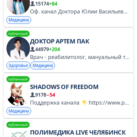
15174
+84
Оф. канал Доктора Юлии Васильевны Блюм РКН - https://clck.ru/3GQkWb Наш Сайт: https://doktorblum.ru Приемов - НЕТ!!! По любым вопросам: @Dmitriy_Berezkin Вся инфо. представленная в данном канале, является исключительно ознакомительной и имеет права!
Медицина
публичный
ДОКТОР АРТЕМ ПАК
44979
+204
Врач - реабилитолог, мануальный терапевт, автор книги: "Избавься от триггерных точек" Мой сайт https://doctorpark.ru Регистрация в перечне РКН https://knd.gov.ru/license?id=67375caab5d2ec30cf7337f0&registryType=bloggersPermission
Здоровье
Медицина
публичный
SHADOWS OF FREEDOM
9178
−54
Поддержка канала
https://www.paypal.com/ncp/payment/8B3Y4V4D87ETQ Реклама и сотрудничество: soula3223@gmail.com
Медицина
публичный
ПОЛИМЕДИКА LIVE ЧЕЛЯБИНСК