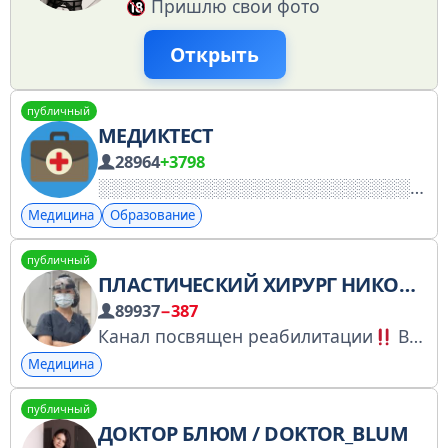
Пришлю свои фото
Открыть
публичный
МЕДИКТЕСТ
28964
+3798
Медицина
Образование
публичный
ПЛАСТИЧЕСКИЙ ХИРУРГ НИКОЛАЕВА САНДАРА АФАНАСЬЕВНА
89937
−387
Канал посвящен реабилитации
Все до/после в моем инстаграм dr.sandara_nikolaeva
Медицина
публичный
ДОКТОР БЛЮМ / DOKTOR_BLUM