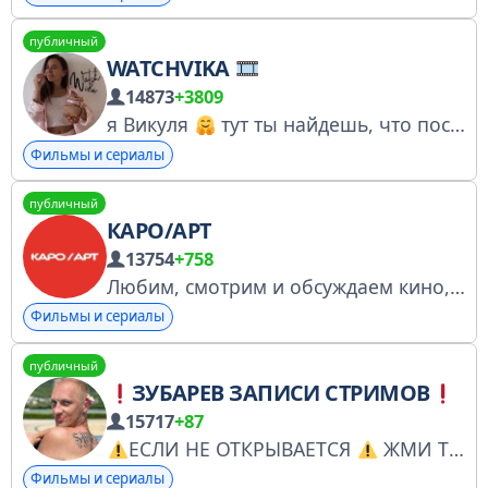
публичный
WATCHVIKA
14873
+3809
я Викуля
тут ты найдешь, что посмотреть — кино/сериалы и не только. Сотрудничество: @watchvika_pr РКН: https://clck.ru/3QFvjS инст: https://www.instagram.com/watch_vika/ ТикТок: tiktok.com/@watch_vika
Фильмы и сериалы
публичный
КАРО/АРТ
13754
+758
Любим, смотрим и обсуждаем кино, которое меняет мир. Премьеры, шедевры кинематографа и классные эксперты. Афиша → karofilm.ru/art Подкаст → встретимся после титров Сотрудничество → karoart@karofilm.ru Регистрация канала: https://clck.ru/3GWPnc
Фильмы и сериалы
публичный
ЗУБАРЕВ ЗАПИСИ СТРИМОВ
15717
+87
ЕСЛИ НЕ ОТКРЫВАЕТСЯ
ЖМИ ТРИ ТОЧКИ в ПРАВОМ ВЕРХНЕМ УГЛУ И ОТКРЫТЬ В БРАУЗЕРЕ (для тиктока) сотрудничество - @tgplayer (покупаю ваши каналы) Официальный тг Зубарева — @zubarefff
Фильмы и сериалы