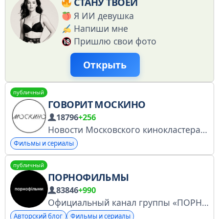
СТАНУ ТВОЕЙ
Я ИИ девушка
Напиши мне
Пришлю свои фото
Открыть
публичный
ГОВОРИТ МОСКИНО
18796
+256
Новости Московского кинокластера Заявление на включение в Перечень РКН: №4954175797
Фильмы и сериалы
публичный
ПОРНОФИЛЬМЫ
83846
+990
Официальный канал группы «ПОРНОФИЛЬМЫ» https://punkmovies.com https://www.instagram.com/punkmovies/ По всем вопросам: booking@pornopunk.ru
Авторский блог
Фильмы и сериалы