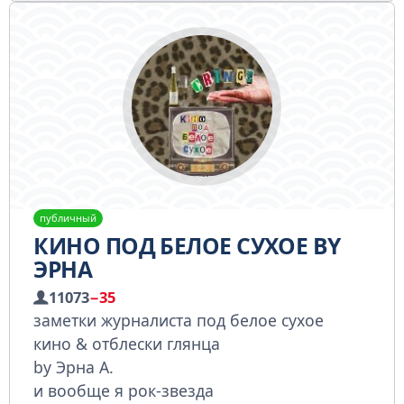
публичный
КИНО ПОД БЕЛОЕ СУХОЕ BY
ЭРНА
11073
−35
заметки журналиста под белое сухое
кино & отблески глянца
by Эрна А.
и вообще я рок-звезда