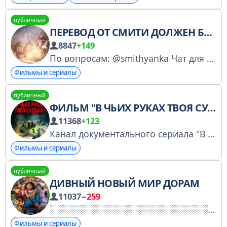
публичный
ПЕРЕВОД ОТ СМИТИ ДОЛЖЕН БЫТЬ ОСОБЕННЫМ
8847
+149
По вопросам: @smithyanka Чат для обсуждения: t.me/smithycommunity Проекты: — «Ведите себя как подобает боссу, господин Сваллоу!» (Мемы,новелла — https://clck.ru/3C2AiL) — «Магия Вернувшегося должна быть особенной» (ВСЕ главы — https://clck.ru/35u6Lm)
Фильмы и сериалы
публичный
ФИЛЬМ "В ЧЬИХ РУКАХ ТВОЯ СУДЬБА?"
11368
+123
Канал документального сериала "В чьих руках твоя судьба?" Сайт проекта: https://stop-obman.site/
Фильмы и сериалы
публичный
ДИВНЫЙ НОВЫЙ МИР ДОРАМ
11037
−259
Фильмы и сериалы