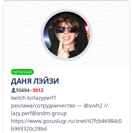
публичный
ДАНЯ ЛЭЙЗИ
55694
−5012
twitch.tv/lazyperf1
реклама/сотрудничество — @svvh2 //
lazy.perf@sndm.group
https://www.gosuslugi.ru/snet/67fcb46984c0
b969320c29bd