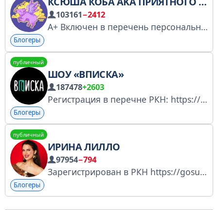
КСЮША КОБА AKA ПРИЯТНОГО ПОЛЕТА
103161
−2412
A+ Включен в перечень персональных страниц: https://www.gosuslugi.ru/snet/675fc1b2d90b86186553a323 Сотрудничество - koba@avtormedia.ru Приватный тг канал - https://t.me/tribute/app?startapp=s5g8 Твич - https://twitch.tv/priyatnogopoleta
Блогеры
публичный
ШОУ «ВПИСКА»
187478
+2603
Регистрация в перечне РКН: https://knd.gov.ru/license?id=676014546488485eace844d1&registryType=bloggersPermission меня зовут Вася Трунов, и я тот самый кучерявый из Вписки — вашего любимого интервью-канала на русском языке связь / реклама: @ivan_vpiska
Блогеры
публичный
ИРИНА ЛИЛЛО
97954
−794
Зарегистрирован в РКН https://gosuslugi.ru/snet/6797a302eb984e68903178b8
Блогеры