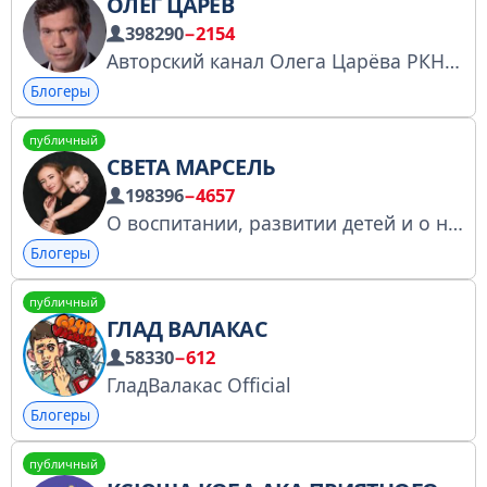
ОЛЕГ ЦАРЁВ
398290
−2154
Авторский канал Олега Царёва РКН: https://clck.ru/3Ey4o5 Бот обращений: @gumplabot Бот по рекламе: @adme70bot Обратная связь: @Feedback70bot По разблокировке: @oleg_tsarov_razblokirovka_bot
Блогеры
публичный
СВЕТА МАРСЕЛЬ
198396
−4657
О воспитании, развитии детей и о нашей жизни Страница зарегистрирована в РКН https://gosuslugi.ru/snet/67b5f2080bcc8f520fb168f6 Ютуб - https://youtube.com/@Sveta_marcel?si=K3xgwZGVczx48njx ВК- https://vk.com/sveta_marsel PR https://t.me/dariya_shu
Блогеры
публичный
ГЛАД ВАЛАКАС
58330
−612
ГладВалакас Official
Блогеры
публичный