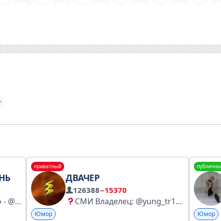
приватный
публичны
НЬ
ДВАЧЕР
126388
−15370
реклама/сотрудничество - @kissmerka Менеджер по рекламе - @sanya_reklam купить мерч - https://vk.com/wowboysteam тик ток - https://www.tiktok.com/@dima_famelov?_r=1&_t=ZS-92NHqmtP2SP ютуб - https://youtube.com/@famelov?si=yrjwVpJVx-GjQmSL
СМИ Владелец: @yung_tr1 Менеджеры: @familly_managers Ссылка для друга: https://t.me/+15PtEUfg_Wg0ZDA6
Юмор
Юмор