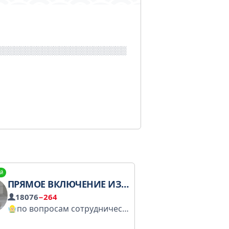
й
ПРЯМОЕ ВКЛЮЧЕНИЕ ИЗ ДУРКИ
18076
−264
по вопросам сотрудничества
@love_plants_manag